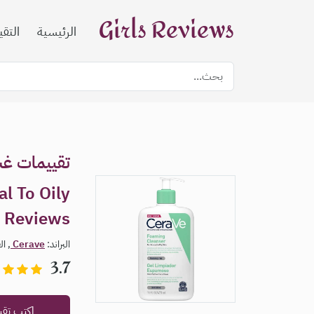
Girls Reviews
الرئيسية
التق
تقييمات غس
l To Oily
n Reviews
البراند:
Cerave
, ا
3.7
اكتب تق