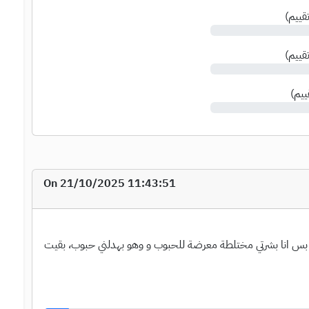
قييم
)
قييم
)
ييم
)
On 21/10/2025 11:43:51
ة، بس انا بشرتي مختلطة معرضة للحبوب و وهو بهدلني حبوب، بقيت