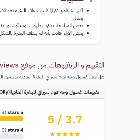
أكثر الشكاوى تكرارًا كانت جفاف البشرة بعد
بعده.
بعض المراجعات ذكرت ظهور حبوب أو حبوب تحت 
بعض الآراء أفادت بأنه لم ينظف البشرة بالشكل
التقييم و الريفيوهات من موقع Girlsreviews
هل فعلا غسول وجه فوم سيرافي للبشرة العادية يستحق الش
تقييمات غسول وجه فوم سيرافي للبشرة العادية(Cerave Foaming Cleanser Normal To Oily) Skin
5 stars
(
3
ت
/ 5
3.7
4 stars
(
0
ت