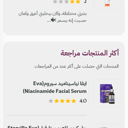
2
بشرتي مختلطة، وكان بيخليني أعرق وكمان
حسيت إنه بيسمر ا�...
أكثر المنتجات مراجعة
المنتجات التي حصلت على أكثر عدد من المراجعات
ايفا نياسيناميد سيروم(Eva
Niacinamide Facial Serum)
4.0
جل كريم للعين ستارفيل(Starville Eye