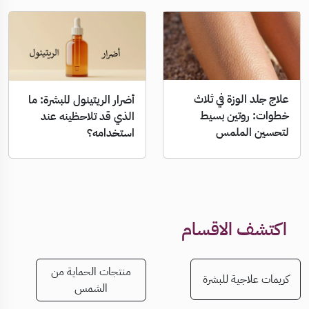
علاج جلد الوزة في ثلاث
أضرار الريتينول للبشرة: ما
خطوات: روتين بسيط
الذي قد تلاحظينه عند
لتحسين الملمس
استخدامه؟
اكتشف الاقسام
منتجات الحماية من
كريمات علاجية للبشرة
الشمس