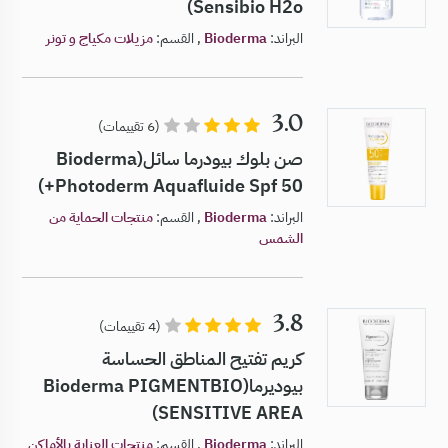
Sensibio H2o)
البراند:
Bioderma
, القسم:
مزيلات مكياج و تونر
3.0
(6 تقييمات)
صن بلوك بيودرما سائل(Bioderma
Photoderm Aquafluide Spf 50+)
البراند:
Bioderma
, القسم:
منتجات الحماية من
الشمس
3.8
(4 تقييمات)
كريم تفتيح المناطق الحساسة
بيوديرما(Bioderma PIGMENTBIO
SENSITIVE AREA)
البراند:
Bioderma
, القسم:
منتجات العناية بالأماكن